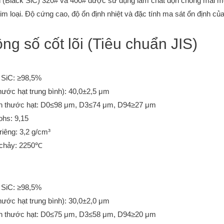
en (Black SiC) 320# và 400# được sử dụng làm chất độn chống mài mò
 kim loại. Độ cứng cao, độ ổn định nhiệt và đặc tính ma sát ổn định củ
ông số cốt lõi (Tiêu chuẩn JIS)
SiC: ≥98,5%
hước hạt trung bình): 40,0±2,5 μm
h thước hạt: D0≤98 μm, D3≤74 μm, D94≥27 μm
hs: 9,15
riêng: 3,2 g/cm³
 chảy: 2250℃
SiC: ≥98,5%
hước hạt trung bình): 30,0±2,0 μm
h thước hạt: D0≤75 μm, D3≤58 μm, D94≥20 μm