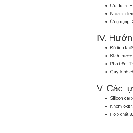
Ưu điểm: Ho
Nhược điểm:
Ứng dụng: X
IV. Hướn
Độ tinh khi
Kích thước 
Pha trộn: Th
Quy trình c
V. Các l
Silicon car
Nhôm oxit t
Hợp chất 32