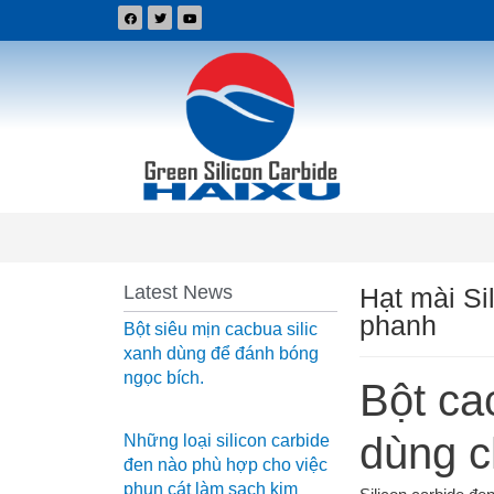
Latest News
Hạt mài Si
phanh
Bột siêu mịn cacbua silic
xanh dùng để đánh bóng
ngọc bích.
Bột ca
dùng 
Những loại silicon carbide
đen nào phù hợp cho việc
phun cát làm sạch kim