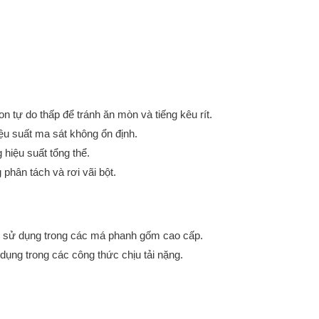
tự do thấp để tránh ăn mòn và tiếng kêu rít.
ệu suất ma sát không ổn định.
 hiệu suất tổng thể.
 phân tách và rơi vãi bột.
ợc sử dụng trong các má phanh gốm cao cấp.
ụng trong các công thức chịu tải nặng.