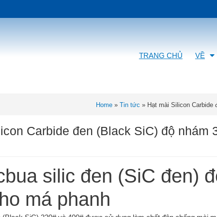
TRANG CHỦ
VỀ
Home
»
Tin tức
»
Hạt mài Silicon Carbide
licon Carbide đen (Black SiC) độ nhám
cbua silic đen (SiC đen) 
cho má phanh