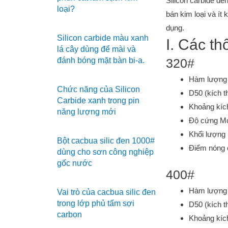
Silicon carbide đ
loại?
bán kim loại và ít
dụng.
Silicon carbide màu xanh
I. Các th
lá cây dùng để mài và
đánh bóng mặt bàn bi-a.
320#
Hàm lượng 
Chức năng của Silicon
D50 (kích t
Carbide xanh trong pin
Khoảng kíc
năng lượng mới
Độ cứng Mo
Khối lượng 
Bột cacbua silic đen 1000#
Điểm nóng
dùng cho sơn công nghiệp
gốc nước
400#
Hàm lượng 
Vai trò của cacbua silic đen
trong lớp phủ tấm sợi
D50 (kích t
carbon
Khoảng kíc