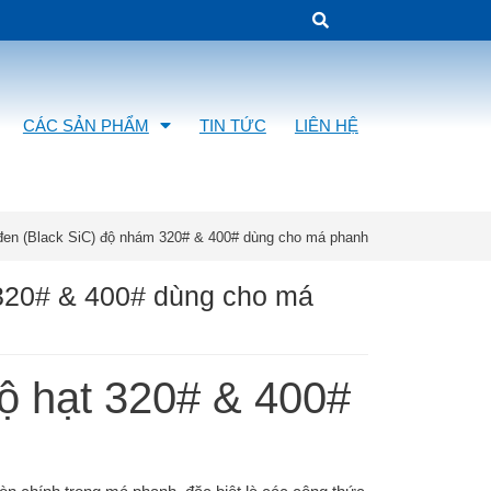
CÁC SẢN PHẨM
TIN TỨC
LIÊN HỆ
 đen (Black SiC) độ nhám 320# & 400# dùng cho má phanh
 320# & 400# dùng cho má
độ hạt 320# & 400#