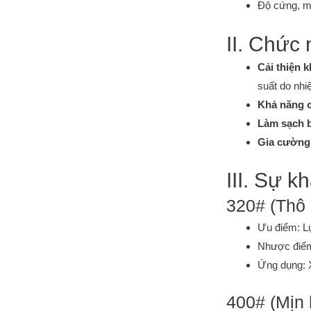
Độ cứng, m
II. Chức
Cải thiện 
suất do nhiệ
Khả năng c
Làm sạch b
Gia cường
III. Sự k
320# (Thô
Ưu điểm: Lự
Nhược điểm:
Ứng dụng: X
400# (Mịn