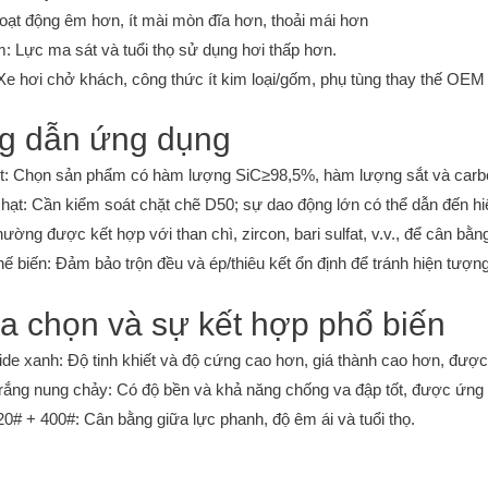
ạt động êm hơn, ít mài mòn đĩa hơn, thoải mái hơn
 Lực ma sát và tuổi thọ sử dụng hơi thấp hơn.
e hơi chở khách, công thức ít kim loại/gốm, phụ tùng thay thế OEM
g dẫn ứng dụng
ết: Chọn sản phẩm có hàm lượng SiC≥98,5%, hàm lượng sắt và carbon 
hạt: Cần kiểm soát chặt chẽ D50; sự dao động lớn có thể dẫn đến hi
ường được kết hợp với than chì, zircon, bari sulfat, v.v., để cân bằng
hế biến: Đảm bảo trộn đều và ép/thiêu kết ổn định để tránh hiện tượng
ựa chọn và sự kết hợp phổ biến
bide xanh: Độ tinh khiết và độ cứng cao hơn, giá thành cao hơn, đư
rắng nung chảy: Có độ bền và khả năng chống va đập tốt, được ứng d
0# + 400#: Cân bằng giữa lực phanh, độ êm ái và tuổi thọ.