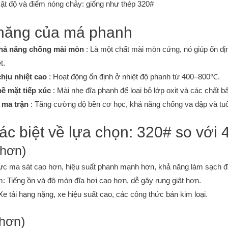
ật độ và điểm nóng chảy: giống như thép 320#
 năng của má phanh
khả năng chống mài mòn
: Là một chất mài mòn cứng, nó giúp ổn đị
t.
hịu nhiệt cao
: Hoạt động ổn định ở nhiệt độ phanh từ 400–800℃.
ề mặt tiếp xúc
: Mài nhẹ đĩa phanh để loại bỏ lớp oxit và các chất b
 ma trận
: Tăng cường độ bền cơ học, khả năng chống va đập và tuổ
hác biệt về lựa chọn: 320# so với
 hơn)
c ma sát cao hơn, hiệu suất phanh mạnh hơn, khả năng làm sạch đĩa
 Tiếng ồn và độ mòn đĩa hơi cao hơn, dễ gây rung giật hơn.
e tải hạng nặng, xe hiệu suất cao, các công thức bán kim loại.
 hơn)