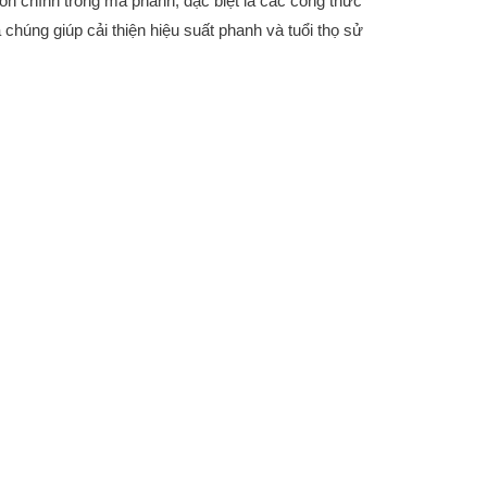
n chính trong má phanh, đặc biệt là các công thức
a chúng giúp cải thiện hiệu suất phanh và tuổi thọ sử