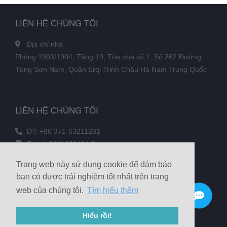
LIÊN HỆ CHÚNG TÔI
Địa chỉ nhà
Phòng 1903/1904, Tầng 19, Tòa nhà số 1, Số 262 Đường
Tùng Sơn Nam, Quận Erqi Trịnh Châu Hà Nam Trung Quốc
LIÊN HỆ CHÚNG TÔI
ĐT: +86 371-63211281
Email: 3241038404@qq.com
SỐ FAX: +86 371-60305637
Trang web này sử dụng cookie để đảm bảo
Điện thoại: +86 18039336686
bạn có được trải nghiệm tốt nhất trên trang
web của chúng tôi.
Tìm hiểu thêm
© 2020 Zhengzhou Haixu mài mòn Co, Ltd Bản quyền
Hiểu rồi!
Sitemap