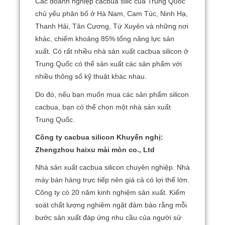
Các doanh nghiệp cacbua silic của Trung Quốc
chủ yếu phân bố ở Hà Nam, Cam Túc, Ninh Hạ,
Thanh Hải, Tân Cương, Tứ Xuyên và những nơi
khác, chiếm khoảng 85% tổng năng lực sản
xuất.
Có rất nhiều nhà sản xuất cacbua silicon ở
Trung Quốc có thể sản xuất các sản phẩm với
nhiều thông số kỹ thuật khác nhau.
Do đó, nếu bạn muốn mua các sản phẩm silicon
cacbua, bạn có thể chọn một nhà sản xuất
Trung Quốc.
Công ty cacbua silicon Khuyến nghị:
Zhengzhou haixu mài mòn co., Ltd
Nhà sản xuất cacbua silicon chuyên nghiệp.
Nhà
máy bán hàng trực tiếp nên giá cả có lợi thế lớn.
Công ty có 20 năm kinh nghiệm sản xuất.
Kiểm
soát chất lượng nghiêm ngặt đảm bảo rằng mỗi
bước sản xuất đáp ứng nhu cầu của người sử