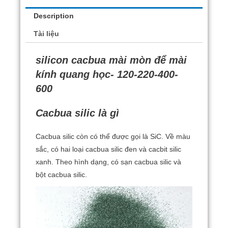
Description
Tài liệu
silicon cacbua mài mòn để mài
kính quang học- 120-220-400-
600
Cacbua silic là gì
Cacbua silic còn có thể được gọi là SiC.
Về màu
sắc, có hai loại cacbua silic đen và cacbit silic
xanh.
Theo hình dạng, có sạn cacbua silic và
bột cacbua silic.