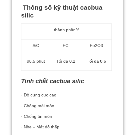
Thông số kỹ thuật cacbua
silic
thành phần%
SiC
FC
Fe2O3
98,5 phút
Tối đa 0,2
Tối đa 0,6
Tính chất cacbua silic
· Độ cứng cực cao
· Chống mài mòn
· Chống ăn mòn
· Nhẹ – Mật độ thấp