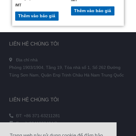
/MT
Thêm vào báo giá
Thêm vào báo giá
LIÊN HỆ CHÚNG TÔI
Địa chỉ nhà
Phòng 1903/1904, Tầng 19, Tòa nhà số 1, Số 262 Đường
Tùng Sơn Nam, Quận Erqi Trịnh Châu Hà Nam Trung Quốc
LIÊN HỆ CHÚNG TÔI
ĐT: +86 371-63211281
Email: 3241038404@qq.com
SỐ FAX: +86 371-60305637
Trang web này sử dụng cookie để đảm bảo