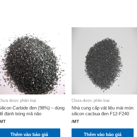
Chưa được phân loại
Chưa được phân loại
Silicon Carbide đen (98%) – dùng
Nhà cung cấp vật liệu mài mòn
để đánh bóng mã não
silicon cacbua đen F12-F240
/MT
/MT
Thêm vào báo giá
Thêm vào báo giá