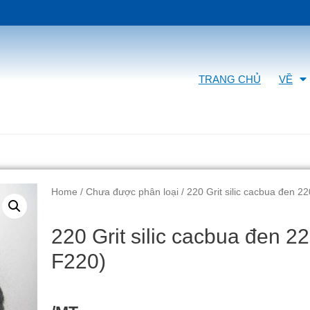
TRANG CHỦ
VỀ
Home
/
Chưa được phân loại
/ 220 Grit silic cacbua đen 2
220 Grit silic cacbua đen 2
F220)