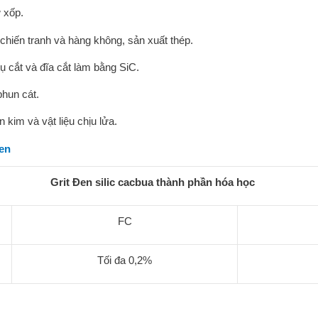
 xốp.
 chiến tranh và hàng không, sản xuất thép.
ụ cắt và đĩa cắt làm bằng SiC.
phun cát.
 kim và vật liệu chịu lửa.
đen
Grit Đen silic cacbua thành phần hóa học
FC
Tối đa 0,2%