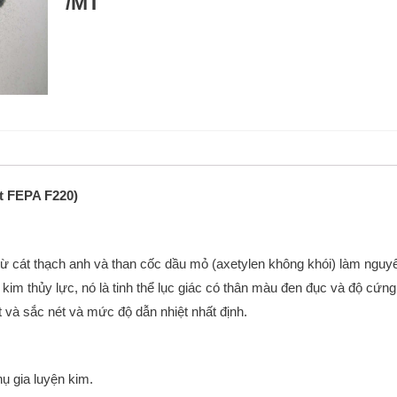
/MT
it FEPA F220)
 cát thạch anh và than cốc dầu mỏ (axetylen không khói) làm nguyê
kim thủy lực, nó là tinh thể lục giác có thân màu đen đục và độ c
 và sắc nét và mức độ dẫn nhiệt nhất định.
ụ gia luyện kim.