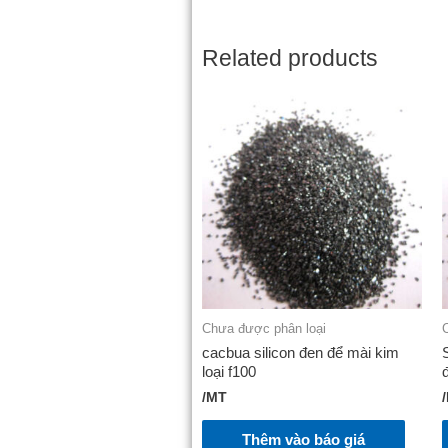
Related products
Chưa được phân loại
cacbua silicon đen để mài kim
loại f100
/MT
Thêm vào báo giá