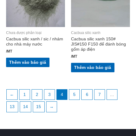
Chưa được phân loại
Cacbua silic xanh
Cacbua silic xanh / sic / nhám
Cacbua silic xanh 150#
cho nhà máy nước
JIS#150 F150 để đánh bóng
gốm áp điện
/MT
/MT
Thêm vào báo giá
Thêm vào báo giá
←
1
2
3
4
5
6
7
…
13
14
15
→