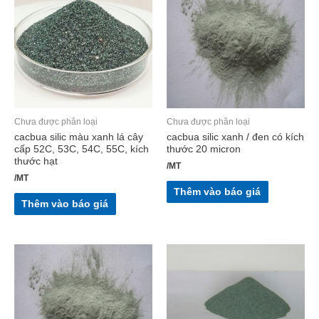
Chưa được phân loại
Chưa được phân loại
cacbua silic màu xanh lá cây
cacbua silic xanh / đen có kích
cấp 52C, 53C, 54C, 55C, kích
thước 20 micron
thước hạt
/MT
/MT
Thêm vào báo giá
Thêm vào báo giá