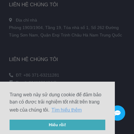
LIÊN HỆ CHÚNG TÔI
Địa chỉ nhà
Phòng 1903/1904, Tầng 19, Tòa nhà số 1, Số 262 Đường
Tùng Sơn Nam, Quận Erqi Trịnh Châu Hà Nam Trung Quốc
LIÊN HỆ CHÚNG TÔI
ĐT: +86 371-63211281
Email: 3241038404@qq.com
SỐ FAX: +86 371-60305637
Trang web này sử dụng cookie để đảm bảo
Điện thoại: +86 18039336686
bạn có được trải nghiệm tốt nhất trên trang
web của chúng tôi.
Tìm hiểu thêm
© 2020 Zhengzhou Haixu mài mòn Co, Ltd Bản quyền
Hiểu rồi!
Sitemap