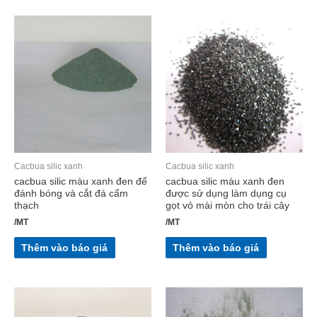
Cacbua silic xanh
Cacbua silic xanh
cacbua silic màu xanh đen để
cacbua silic màu xanh đen
đánh bóng và cắt đá cẩm
được sử dụng làm dụng cụ
thạch
gọt vỏ mài mòn cho trái cây
/MT
/MT
Thêm vào báo giá
Thêm vào báo giá